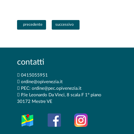
Articolo precedente: UN NUOVO VADEMECUM PER LA LIBERA
Articolo successivo: L'INFERMIERE CHE VO
precedente
successivo
contatti
0415055951
ordine@opivenezia.it
PEC: ordine@pec.opivenezia.it
P.le Leonardo Da Vinci, 8 scala F 1° piano
30172 Mestre VE