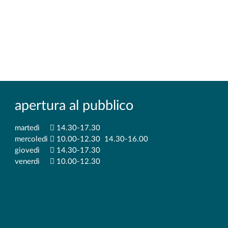
 PROFESSIONE INFERMIERISTICA
RREI ESSERE
apertura al pubblico
martedì
14.30-17.30
mercoledì
10.00-12.30 14.30-16.00
giovedì
14.30-17.30
venerdì
10.00-12.30