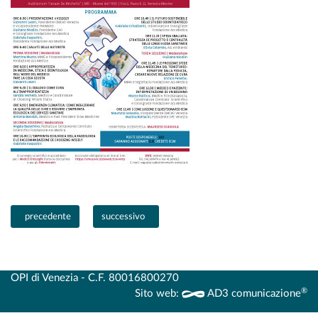
Articolo precedente: L'ORDINE INCONTRA I LAUREANDI DEL CdL IN 
Articolo successivo: PROPOSTE FORMATIVE 2° SE
precedente
successivo
OPI di Venezia - C.F. 80016800270
®
Sito web:
AD3 comunicazione