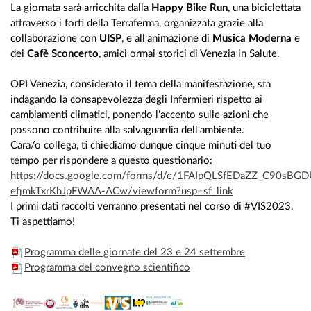
La giornata sarà arricchita dalla
Happy Bike Run
, una biciclettata
attraverso i forti della Terraferma, organizzata grazie alla
collaborazione con
UISP
, e all'animazione di
Musica Moderna
e
dei
Cafè Sconcerto
, amici ormai storici di Venezia in Salute.
OPI Venezia, considerato il tema della manifestazione, sta
indagando la consapevolezza degli Infermieri rispetto ai
cambiamenti climatici, ponendo l'accento sulle azioni che
possono contribuire alla salvaguardia dell'ambiente.
Cara/o collega, ti chiediamo dunque cinque minuti del tuo
tempo per rispondere a questo questionario:
https://docs.google.com/forms/d/e/1FAIpQLSfEDaZZ_C90s
efjmkTxrKhJpFWAA-ACw/viewform?usp=sf_link
I primi dati raccolti verranno presentati nel corso di #VIS2023.
Ti aspettiamo!
Programma delle giornate del 23 e 24 settembre
Programma del convegno scientifico