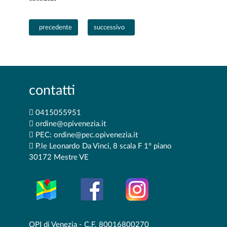
Articolo precedente: Per l’Ordine punti cardine sempre scienza e diri
Articolo successivo: 12 MAGGIO 2021 G
precedente
successivo
contatti
0415055951
ordine@opivenezia.it
PEC: ordine@pec.opivenezia.it
P.le Leonardo Da Vinci, 8 scala F 1° piano
30172 Mestre VE
OPI di Venezia - C.F. 80016800270