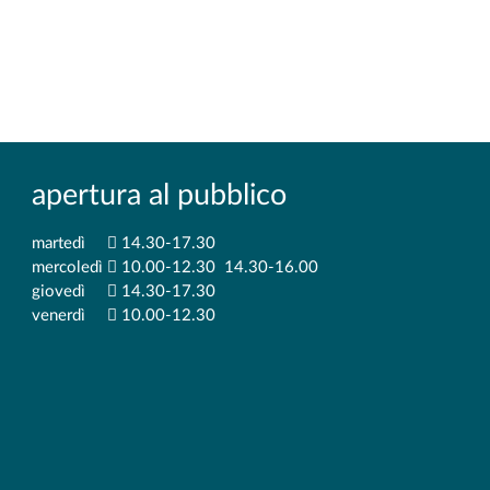
tto alla salute
IORNATA INTERNAZIONALE DELL'INFERMIERE
apertura al pubblico
martedì
14.30-17.30
mercoledì
10.00-12.30 14.30-16.00
giovedì
14.30-17.30
venerdì
10.00-12.30