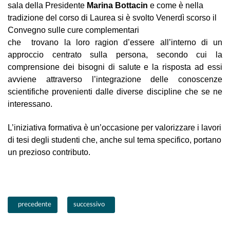
sala della Presidente
Marina Bottacin
e come è nella
tradizione del corso di Laurea si è svolto Venerdì scorso il
Convegno sulle cure complementari
che trovano la loro ragion d’essere all’interno di un
approccio centrato sulla persona, secondo cui la
comprensione dei bisogni di salute e la risposta ad essi
avviene attraverso l’integrazione delle conoscenze
scientifiche provenienti dalle diverse discipline che se ne
interessano.
L’iniziativa formativa è un’occasione per valorizzare i
lavori
di tesi degli studenti che, anche sul tema specifico,
portano
un prezioso contributo.
Articolo precedente: Camminare Insieme Fa Bene!
Articolo successivo: Conoscenza, Formazione e Aggior
precedente
successivo