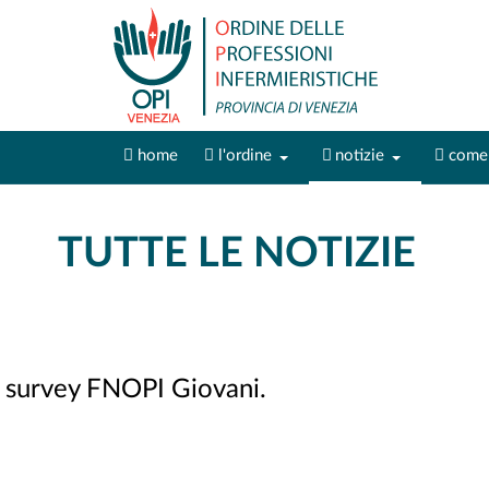
home
l'ordine
notizie
come 
TUTTE LE NOTIZIE
a survey FNOPI Giovani.
teggia il Servizio Sanitario Nazionale