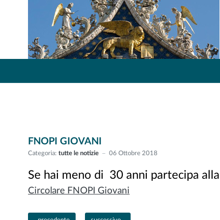
FNOPI GIOVANI
Categoria:
tutte le notizie
06 Ottobre 2018
Se hai meno di 30 anni partecipa all
Circolare FNOPI Giovani
Articolo precedente: BASTA CON L'USO IMPROPRIO DEI SOCIAL
Articolo successivo: Venezia in Salute 2018 fes