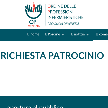
home
l'ordine
notizie
come 
RICHIESTA PATROCINIO
apertura al pubblico