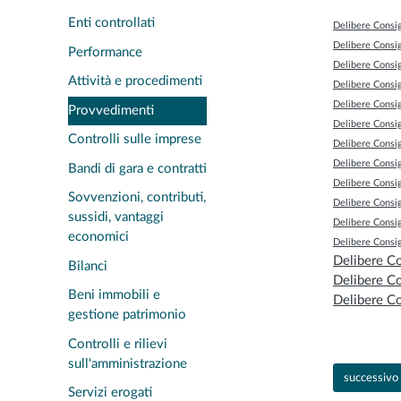
Enti controllati
Delibere Consig
Delibere Consig
Performance
Delibere Consig
Attività e procedimenti
Delibere Consig
Delibere Consig
Provvedimenti
Delibere Consig
Controlli sulle imprese
Delibere Consig
Delibere Consig
Bandi di gara e contratti
Delibere Consig
Sovvenzioni, contributi,
Delibere Consig
sussidi, vantaggi
Delibere Consig
economici
Delibere Consig
Delibere Co
Bilanci
Delibere Co
Beni immobili e
Delibere Co
gestione patrimonio
Controlli e rilievi
sull'amministrazione
Articolo su
successivo
Servizi erogati