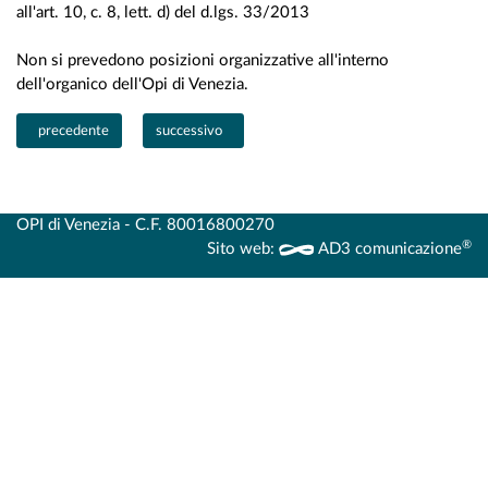
all'art. 10, c. 8, lett. d) del d.lgs. 33/2013
Non si prevedono posizioni organizzative all'interno
dell'organico dell'Opi di Venezia.
Articolo precedente: Dirigenti
Articolo successivo: Dotazione organica
precedente
successivo
OPI di Venezia - C.F. 80016800270
®
Sito web:
AD3 comunicazione