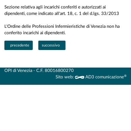
Sezione relativa agli incarichi conferiti e autorizzati ai
dipendenti, come indicato all'art. 18, c. 1 del d.lgs. 33/2013
L'Ordine delle Professioni Infermieristiche di Venezia non ha
conferito incarichi ai dipendenti.
Articolo precedente: Tassi di assenza
Articolo successivo: Contrattazione collettiva
precedente
successivo
OPI di Venezia - C.F. 80016800270
®
Sito web:
AD3 comunicazione